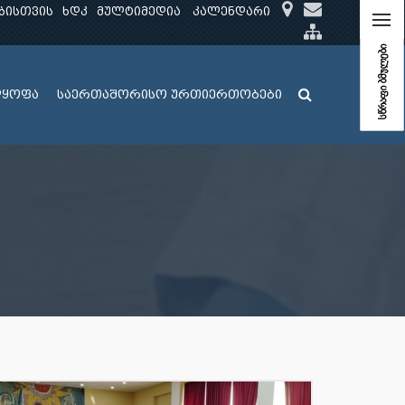
ბისთვის
ხდკ
მულტიმედია
კალენდარი
სწრაფი ბმულები
ლყოფა
საერთაშორისო ურთიერთობები