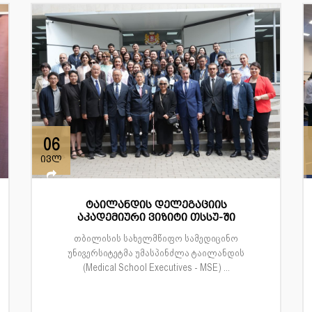
06
ივლ
ტაილანდის დელეგაციის
აკადემიური ვიზიტი თსსუ-ში
თბილისის სახელმწიფო სამედიცინო
უნივერსიტეტმა უმასპინძლა ტაილანდის
(Medical School Executives - MSE) ...