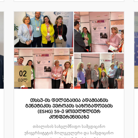
02
ივლ
თსსუ-ის დელეგაცია ადამიანის
გენეტიკის ევროპის საზოგადოების
(ESHG) 59-ე ყოველწლიურ
კონფერენციაზე
თბილისის სახელმწიფო სამედიცინო
უნივერსიტეტის მოლეკულური და სამედიცინო