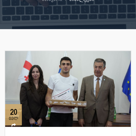
20
ივლ