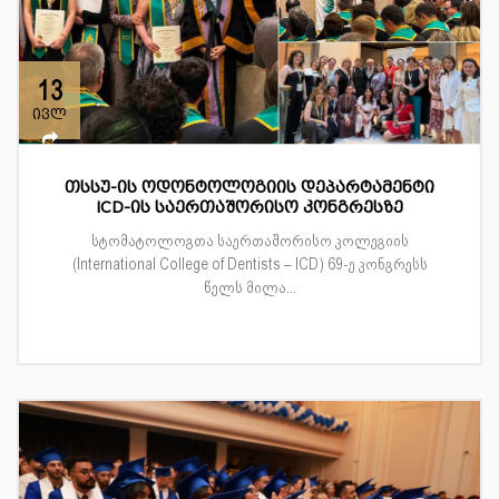
13
ივლ
თსსუ-ის ოდონტოლოგიის დეპარტამენტი
ICD-ის საერთაშორისო კონგრესზე
სტომატოლოგთა საერთაშორისო კოლეგიის
(International College of Dentists – ICD) 69-ე კონგრესს
წელს მილა...