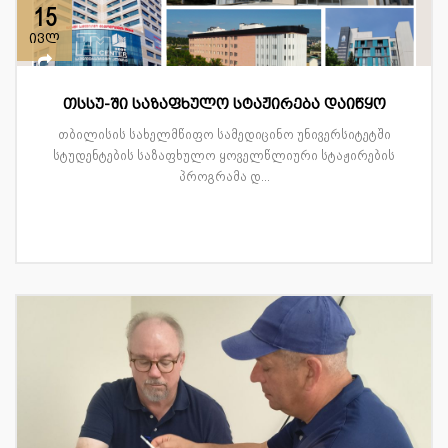
15
ივლ
თსსუ-ში საზაფხულო სტაჟირება დაიწყო
თბილისის სახელმწიფო სამედიცინო უნივერსიტეტში
სტუდენტების საზაფხულო ყოველწლიური სტაჟირების
პროგრამა დ...