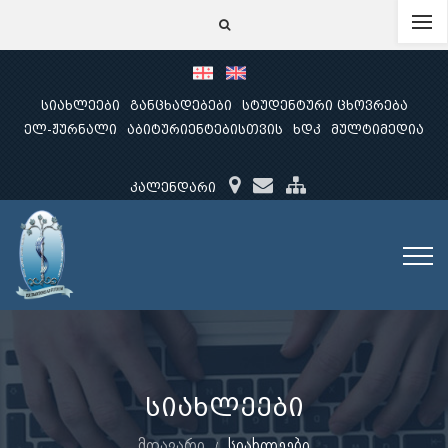
სიახლეები
განცხადებები
სტუდენტური ცხოვრება
ელ-ჟურნალი
აბიტურიენტებისთვის
ხდკ
მულტიმედია
კალენდარი
სიახლეები
მთავარი
სიახლეები