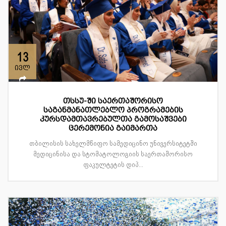
13
ივლ
თსსუ-ში საერთაშორისო
საგანმანათლებლო პროგრამების
კურსდამთავრებულთა გამოსაშვები
ცერემონია გაიმართა
თბილისის სახელმწიფო სამედიცინო უნივერსიტეტში
მედიცინისა და სტომატოლოგიის საერთაშორისო
ფაკულტეტის დიპ...