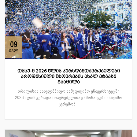
09
ივლ
თსსუ-მ 2026 წლის კურსდამთავრებულები
პროფესიული ცხოვრების ახალ ეტაპზე
გააცილა
თბილისის სახელმწიფო სამედიცინო უნივერსიტეტში
2026 წლის კურსდამთავრებულთა გამოსაშვები საზეიმო
ცერემონ...