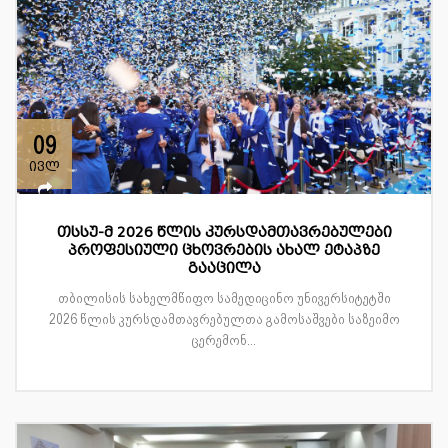
09
ივლ
თსსუ-მ 2026 წლის კურსდამთავრებულები
პროფესიული ცხოვრების ახალ ეტაპზე
გააცილა
თბილისის სახელმწიფო სამედიცინო უნივერსიტეტში
2026 წლის კურსდამთავრებულთა გამოსაშვები საზეიმო
ცერემონ...