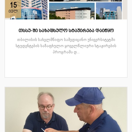
15
ივლ
თსსუ-ში საზაფხულო სტაჟირება დაიწყო
თბილისის სახელმწიფო სამედიცინო უნივერსიტეტში
სტუდენტების საზაფხულო ყოველწლიური სტაჟირების
პროგრამა დ...