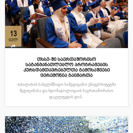
13
ივლ
თსსუ-ში საერთაშორისო
საგანმანათლებლო პროგრამების
კურსდამთავრებულთა გამოსაშვები
ცერემონია გაიმართა
თბილისის სახელმწიფო სამედიცინო უნივერსიტეტში
მედიცინისა და სტომატოლოგიის საერთაშორისო
ფაკულტეტის დიპ...