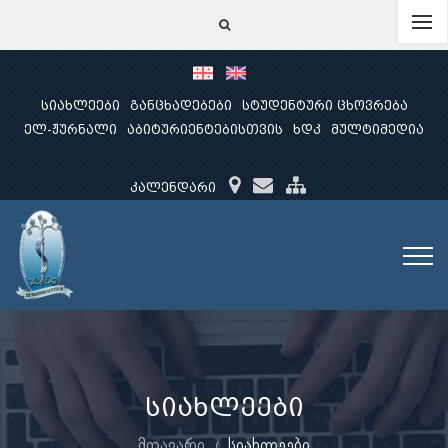
სიახლეები
განცხადებები
სტუდენტური ცხოვრება
ელ-ჟურნალი
აბიტურიენტებისთვის
ხდკ
მულტიმედია
კალენდარი
სიახლეები
მთავარი
სიახლეები