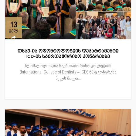
13
ივლ
თსსუ-ის ოდონტოლოგიის დეპარტამენტი
ICD-ის საერთაშორისო კონგრესზე
სტომატოლოგთა საერთაშორისო კოლეგიის
(International College of Dentists – ICD) 69-ე კონგრესს
წელს მილა...