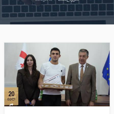
20
ივლ