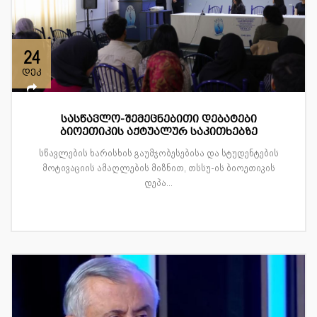
24
დეკ
სასწავლო-შემეცნებითი დებატები
ბიოეთიკის აქტუალურ საკითხებზე
სწავლების ხარისხის გაუმჯობესებისა და სტუდენტების
მოტივაციის ამაღლების მიზნით, თსსუ-ის ბიოეთიკის
დეპა...