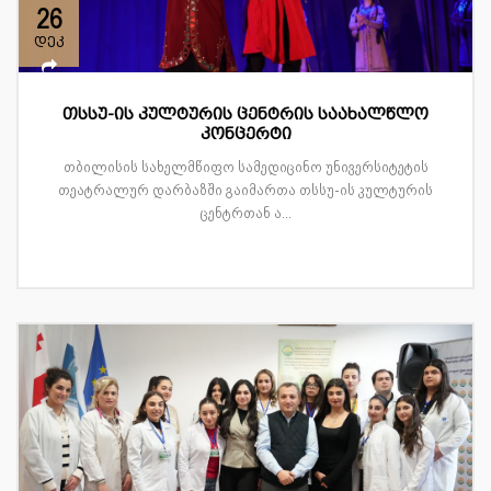
26
დეკ
თსსუ-ის კულტურის ცენტრის საახალწლო
კონცერტი
თბილისის სახელმწიფო სამედიცინო უნივერსიტეტის
თეატრალურ დარბაზში გაიმართა თსსუ-ის კულტურის
ცენტრთან ა...