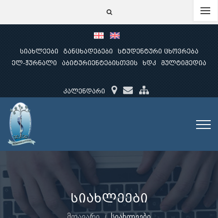
სიახლეები
განცხადებები
სტუდენტური ცხოვრება
ელ-ჟურნალი
აბიტურიენტებისთვის
ხდკ
მულტიმედია
კალენდარი
სიახლეები
მთავარი
სიახლეები