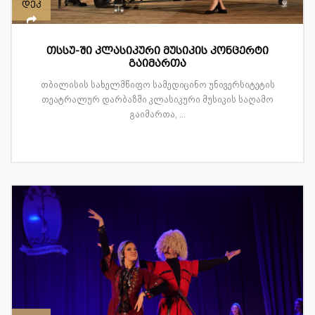
დეკ
თსსუ-ში კლასიკური მუსიკის კონცერტი
გაიმართა
თბილისის სახელმწიფო სამედიცინო უნივერსიტეტის
თეატრალურ დარბაზში კლასიკური მუსიკის საღამო
გაიმართა, ...