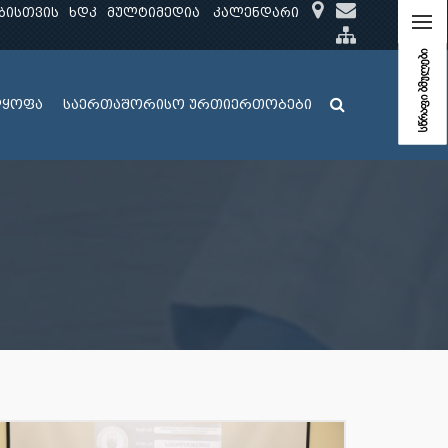
ბისთვის
ხდკ
მულტიმედია
კალენდარი
სწრაფი ბმულები
ლყოფა
საერთაშორისო ურთიერთობები