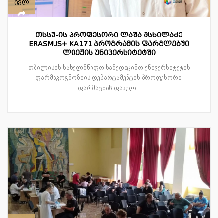
ივლ
თსსუ-ის პროფესორი ლაშა მსხილაძე
ERASMUS+ KA171 პროგრამის ფარგლებში
ლიეჟის უნივერსიტეტში
თბილისის სახელმწიფო სამედიცინო უნივერსიტეტის
ფარმაკოგნოზიის დეპარტამენტის პროფესორი,
ფარმაციის ფაკულ...