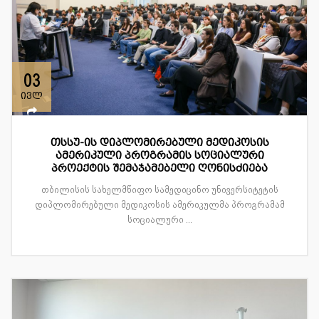
03
ივლ
თსსუ-ის დიპლომირებული მედიკოსის
ამერიკული პროგრამის სოციალური
პროექტის შემაჯამებელი ღონისძიება
თბილისის სახელმწიფო სამედიცინო უნივერსიტეტის
დიპლომირებული მედიკოსის ამერიკულმა პროგრამამ
სოციალური ...