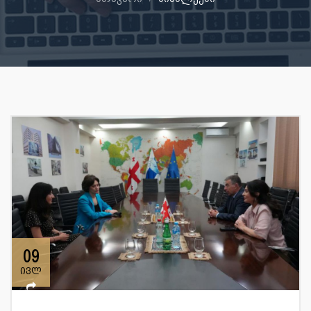
09
ივლ