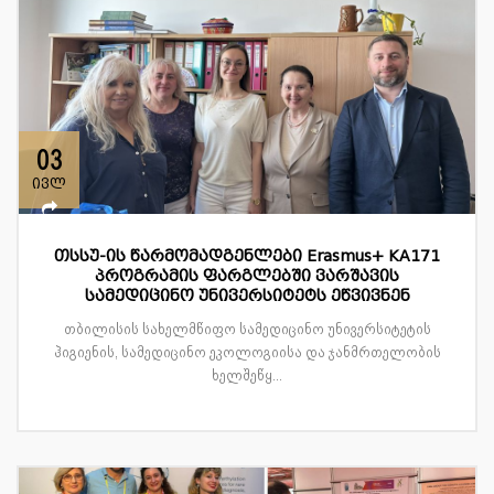
03
ივლ
თსსუ-ის წარმომადგენლები Erasmus+ KA171
პროგრამის ფარგლებში ვარშავის
სამედიცინო უნივერსიტეტს ეწვივნენ
თბილისის სახელმწიფო სამედიცინო უნივერსიტეტის
ჰიგიენის, სამედიცინო ეკოლოგიისა და ჯანმრთელობის
ხელშეწყ...