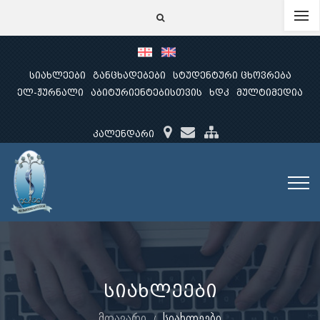
სიახლეები
განცხადებები
სტუდენტური ცხოვრება
ელ-ჟურნალი
აბიტურიენტებისთვის
ხდკ
მულტიმედია
კალენდარი
სიახლეები
მთავარი
სიახლეები