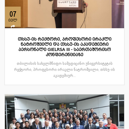
07
ივლ
თსსუ-ის რექტორი, პროფესორი ირაკლი
ნატროშვილი და თსსუ-ის აკადემიური
პერსონალი GIELRSA III - საერთაშორისო
კონფერენციაზე
თბილისის სახელმწიფო სამედიცინო უნივერსიტეტის
რექტორი, პროფესორი ირაკლი ნატროშვილი, თსსუ-ის
აკადემიურ...