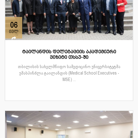
06
ივლ
ტაილანდის დელეგაციის აკადემიური
ვიზიტი თსსუ-ში
თბილისის სახელმწიფო სამედიცინო უნივერსიტეტმა
უმასპინძლა ტაილანდის (Medical School Executives -
MSE) ...