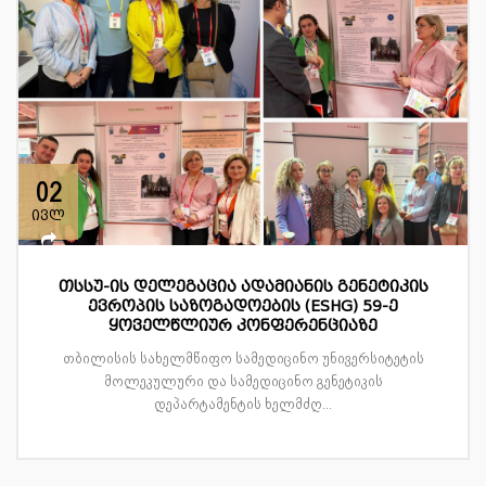
02
ივლ
თსსუ-ის დელეგაცია ადამიანის გენეტიკის
ევროპის საზოგადოების (ESHG) 59-ე
ყოველწლიურ კონფერენციაზე
თბილისის სახელმწიფო სამედიცინო უნივერსიტეტის
მოლეკულური და სამედიცინო გენეტიკის
დეპარტამენტის ხელმძღ...