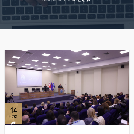
14
ნოე