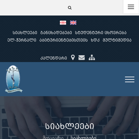
სიახლეები
განცხადებები
სტუდენტური ცხოვრება
ელ-ჟურნალი
აბიტურიენტებისთვის
ხდკ
მულტიმედია
კალენდარი
სიახლეები
მთავარი
სიახლეები