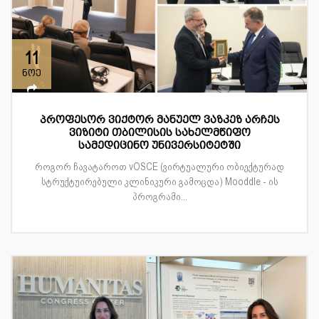
11
ნოე
პროფესორ ვიქტორ მანუელ ვაზკეზ არჩეს
ვიზიტი თბილისის სახელმწიფო
სამედიცინო უნივერსიტეტში
როგორ ჩავატაროთ vOSCE (ვირტუალური ობიექტურად
სტრუქტუირებული კლინიკური გამოცდა) Mooddle - ის
პროგრამი...