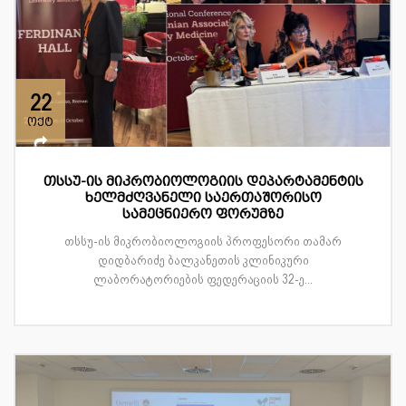
22
ოქტ
თსსუ-ის მიკრობიოლოგიის დეპარტამენტის
ხელმძღვანელი საერთაშორისო
სამეცნიერო ფორუმზე
თსსუ-ის მიკრობიოლოგიის პროფესორი თამარ
დიდბარიძე ბალკანეთის კლინიკური
ლაბორატორიების ფედერაციის 32-ე...