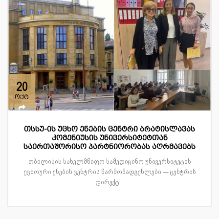
20
ოქტ
თსსუ-ის უცხო ენების ცენტრი ბრატისლავას
კომენიუსის უნივერსიტეტთან
საერთაშორისო პარტნიორობას აღრმავებს
თბილისის სახელმწიფო სამედიცინო უნივერსიტეტის
უცხოური ენების ცენტრის წარმომადგენლები — ცენტრის
დირექტ...