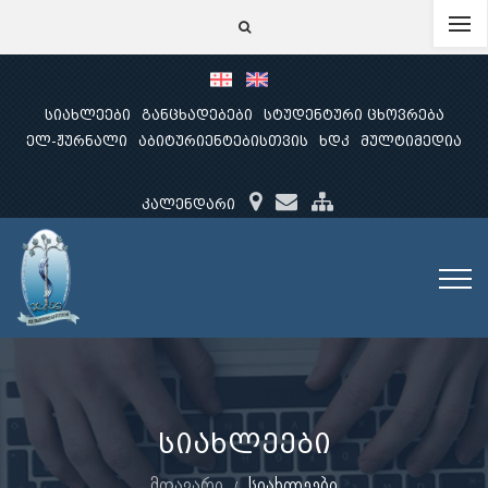
სიახლეები
განცხადებები
სტუდენტური ცხოვრება
ელ-ჟურნალი
აბიტურიენტებისთვის
ხდკ
მულტიმედია
კალენდარი
სიახლეები
მთავარი
სიახლეები