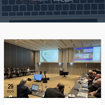
29
ოქტ