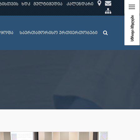
ბისთვის
ხდკ
მულტიმედია
კალენდარი
სწრაფი ბმულები
ლყოფა
საერთაშორისო ურთიერთობები