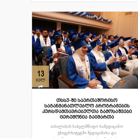
13
ივლ
თსსუ-ში საერთაშორისო
საგანმანათლებლო პროგრამების
კურსდამთავრებულთა გამოსაშვები
ცერემონია გაიმართა
თბილისის სახელმწიფო სამედიცინო
უნივერსიტეტში მედიცინისა და