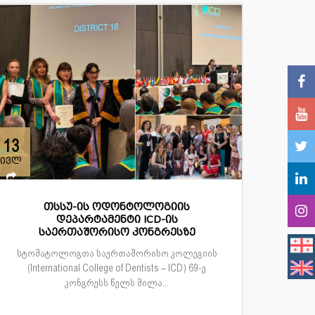
13
ივლ
თსსუ-ის ოდონტოლოგიის
დეპარტამენტი ICD-ის
საერთაშორისო კონგრესზე
სტომატოლოგთა საერთაშორისო კოლეგიის
(International College of Dentists – ICD) 69-ე
კონგრესს წელს მილა...