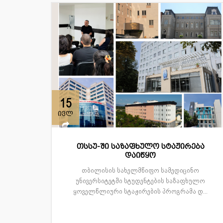
15
ივლ
თსსუ-ში საზაფხულო სტაჟირება
დაიწყო
თბილისის სახელმწიფო სამედიცინო
უნივერსიტეტში სტუდენტების საზაფხულო
ყოველწლიური სტაჟირების პროგრამა დ...