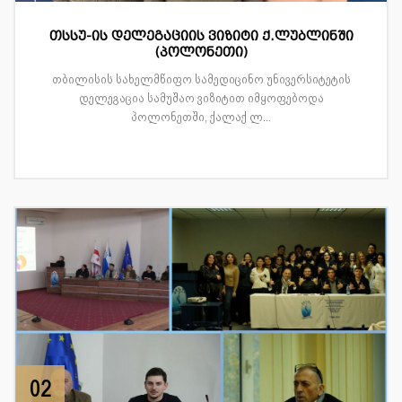
თსსუ-ის დელეგაციის ვიზიტი ქ.ლუბლინში
(პოლონეთი)
თბილისის სახელმწიფო სამედიცინო უნივერსიტეტის
დელეგაცია სამუშაო ვიზიტით იმყოფებოდა
პოლონეთში, ქალაქ ლ...
02