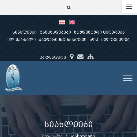
სიახლეები
განცხადებები
სტუდენტური ცხოვრება
ელ-ჟურნალი
აბიტურიენტებისთვის
ხდკ
მულტიმედია
კალენდარი
სიახლეები
მთავარი
სიახლეები