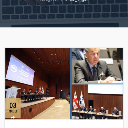
03
დეკ