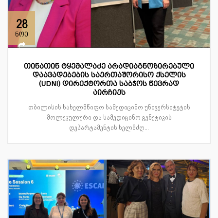
28
ნოე
თინათინ ტყემალაძე არადიაგნოზირებული
დაავადებების საერთაშორისო ქსელის
(UDNI) დირექტორთა საბჭოს წევრად
აირჩიეს
თბილისის სახელმწიფო სამედიცინო უნივერსიტეტის
მოლეკულური და სამედიცინო გენეტიკის
დეპარტამენტის ხელმძღ...