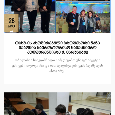
28
ნოე
თსსუ-ის ასოცირებული პროფესორი ნანა
მებონია საერთაშორისო სამეცნიერო
კონფერენციაზე ქ. ვარშავაში
თბილისის სახელმწიფო სამედიცინო უნივერსიტეტის
ეპიდემიოლოგიისა და ბიოსტატისტიკის დეპარტამენტის
ასოცირე...