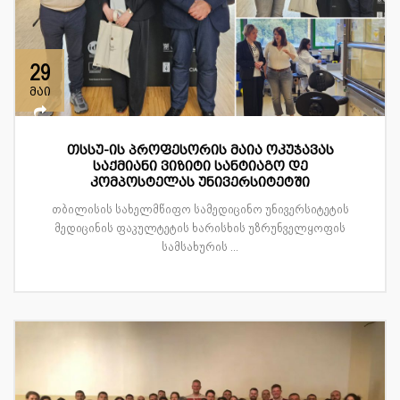
29
მაი
თსსუ-ის პროფესორის მაია ოკუჯავას
საქმიანი ვიზიტი სანტიაგო დე
კომპოსტელას უნივერსიტეტში
თბილისის სახელმწიფო სამედიცინო უნივერსიტეტის
მედიცინის ფაკულტეტის ხარისხის უზრუნველყოფის
სამსახურის ...