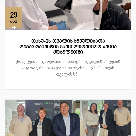
29
მაი
თსსუ-ის თვალის სნეულებათა
დეპარტამენტის საქველმოქმედო აქცია
ქობულეთში
ქობულეთში მცხოვრები ომისა და თავდაცვის ძალების
ვეტერანებისთვის და მათი ოჯახის წევრებისთვის
თვალის სნ...