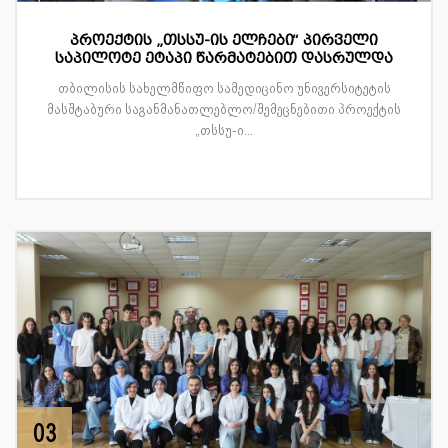
პროექტის „თსსუ-ის ელჩები“ პირველი
საპილოტე ეტაპი წარმატებით დასრულდა
თბილისის სახელმწიფო სამედიცინო უნივერსიტეტის
მასშტაბური საგანმანათლებლო/შემეცნებითი პროექტის
„თსსუ-ი...
03