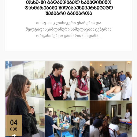
თსსუ-ში გადაუდებელ სამედიცინო
დახმარებაში შიდასაუნივერსიტეტო
შეჯიბრი გაიმართა
თსსუ-ის კლინიკური უნარების და
მულტიდისციპლინური სიმულაციის ცენტრის
ორგანიზებით გაიმართა შიდასა...
04
ივნ