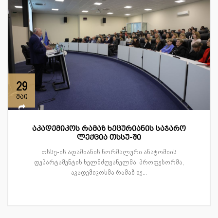
29
მაი
აკადემიკოს რამაზ ხეცურიანის საჯარო
ლექცია თსსუ-ში
თსსუ-ის ადამიანის ნორმალური ანატომიის
დეპარტამენტის ხელმძღვანელმა, პროფესორმა,
აკადემიკოსმა რამაზ ხე...