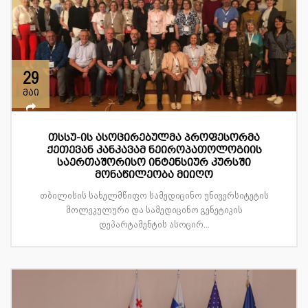
29
მაი
თსსუ-ის ასოცირებულმა პროფესორმა
ქეთევან კანკავამ ნეიროპათოლოგიის
საერთაშორისო ინტენსიურ კურსში
მონაწილეობა მიიღო
თბილისის სახელმწიფო სამედიცინო უნივერსიტეტის
მოლეკულური და სამედიცინო გენეტიკის
დეპარტამენტის ასოცირ...