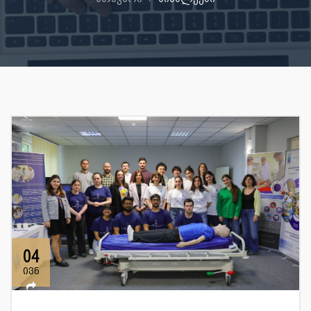
04
ივნ