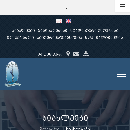
სიახლეები
განცხადებები
სტუდენტური ცხოვრება
ელ-ჟურნალი
აბიტურიენტებისთვის
ხდკ
მულტიმედია
კალენდარი
სიახლეები
მთავარი
სიახლეები