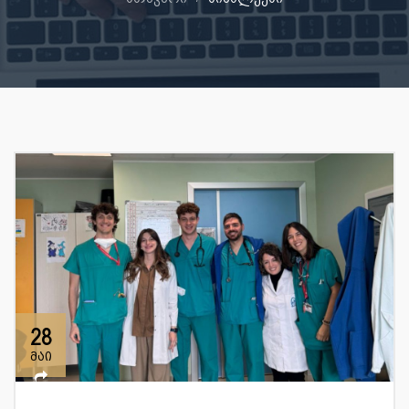
28
მაი