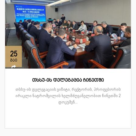
25
მაი
თსსუ-ის დელეგაცია ჩინეთში
თსსუ-ის დელეგაციის ვიზიტი, რექტორის, პროფესორის
ირაკლი ნატროშვილის ხელმძღვანელობით ჩინეთში 2
დოკუმენ...