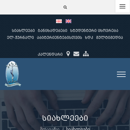
სიახლეები
განცხადებები
სტუდენტური ცხოვრება
ელ-ჟურნალი
აბიტურიენტებისთვის
ხდკ
მულტიმედია
კალენდარი
სიახლეები
მთავარი
სიახლეები