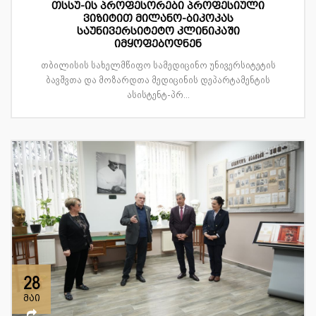
თსსუ-ის პროფესორები პროფესიული
ვიზიტით მილანო-ბიკოკას
საუნივერსიტეტო კლინიკაში
იმყოფებოდნენ
თბილისის სახელმწიფო სამედიცინო უნივერსიტეტის
ბავშვთა და მოზარდთა მედიცინის დეპარტამენტის
ასისტენტ-პრ...
28
მაი