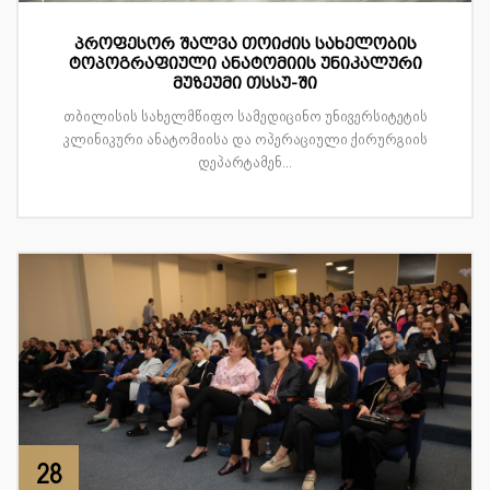
პროფესორ შალვა თოიძის სახელობის
ტოპოგრაფიული ანატომიის უნიკალური
მუზეუმი თსსუ-ში
თბილისის სახელმწიფო სამედიცინო უნივერსიტეტის
კლინიკური ანატომიისა და ოპერაციული ქირურგიის
დეპარტამენ...
28