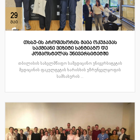
29
მაი
თსსუ-ის პროფესორის მაია ოკუჯავას
საქმიანი ვიზიტი სანტიაგო დე
კომპოსტელას უნივერსიტეტში
თბილისის სახელმწიფო სამედიცინო უნივერსიტეტის
მედიცინის ფაკულტეტის ხარისხის უზრუნველყოფის
სამსახურის ...