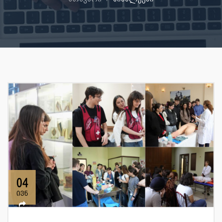
04
ივნ