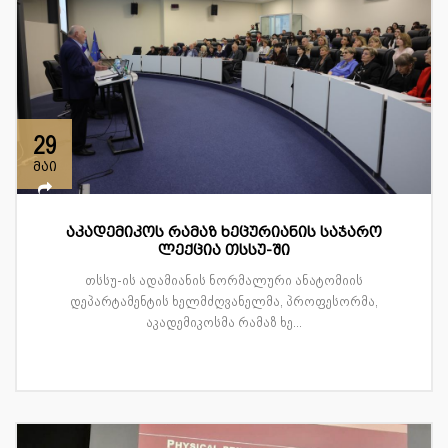
29
მაი
აკადემიკოს რამაზ ხეცურიანის საჯარო
ლექცია თსსუ-ში
თსსუ-ის ადამიანის ნორმალური ანატომიის
დეპარტამენტის ხელმძღვანელმა, პროფესორმა,
აკადემიკოსმა რამაზ ხე...