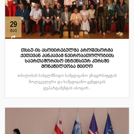
29
მაი
თსსუ-ის ასოცირებულმა პროფესორმა
ქეთევან კანკავამ ნეიროპათოლოგიის
საერთაშორისო ინტენსიურ კურსში
მონაწილეობა მიიღო
თბილისის სახელმწიფო სამედიცინო უნივერსიტეტის
მოლეკულური და სამედიცინო გენეტიკის
დეპარტამენტის ასოცირ...