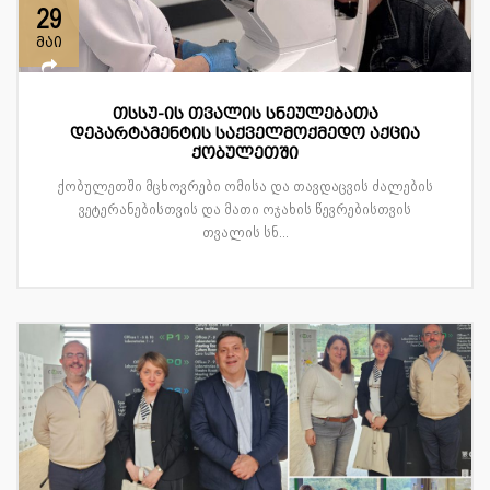
29
მაი
თსსუ-ის თვალის სნეულებათა
დეპარტამენტის საქველმოქმედო აქცია
ქობულეთში
ქობულეთში მცხოვრები ომისა და თავდაცვის ძალების
ვეტერანებისთვის და მათი ოჯახის წევრებისთვის
თვალის სნ...