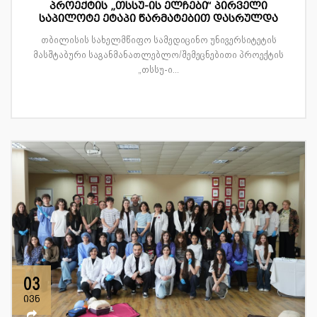
პროექტის „თსსუ-ის ელჩები“ პირველი
საპილოტე ეტაპი წარმატებით დასრულდა
თბილისის სახელმწიფო სამედიცინო უნივერსიტეტის
მასშტაბური საგანმანათლებლო/შემეცნებითი პროექტის
„თსსუ-ი...
03
ივნ