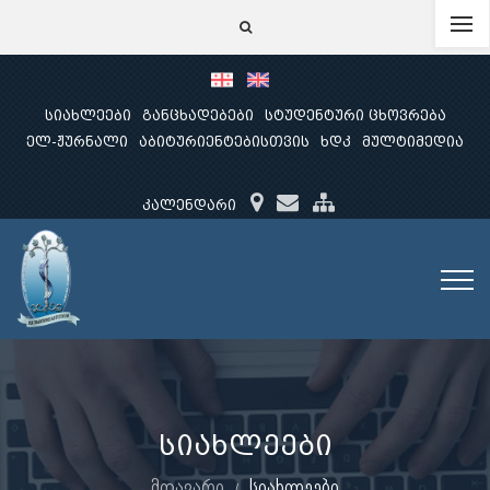
სიახლეები
განცხადებები
სტუდენტური ცხოვრება
ელ-ჟურნალი
აბიტურიენტებისთვის
ხდკ
მულტიმედია
კალენდარი
სიახლეები
მთავარი
სიახლეები