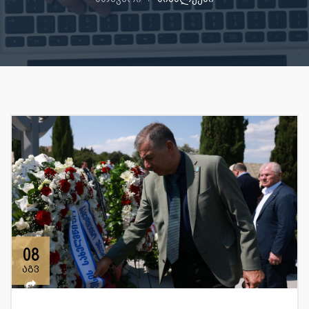
08
აგვ