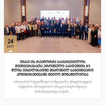
24
ივლ
თსსუ-ის რექტორმა საქართველოს
მეცნიერებათა ეროვნული აკადემიის 85
წლის იუბილესადმი მიძღვნილ სამეცნიერო
კონფერენციაში მიიღო მონაწილეობა
თბილისის სახელმწიფო სამედიცინო უნივერსიტეტის
რექტორი, პროფესორი ირაკლი ნატროშვილი
მონაწილეობდა საქარ...