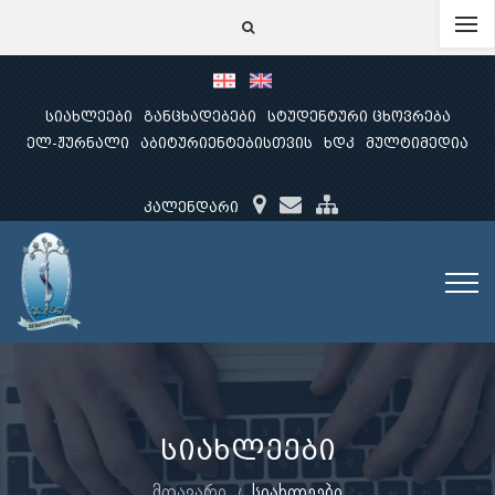
სიახლეები
განცხადებები
სტუდენტური ცხოვრება
ელ-ჟურნალი
აბიტურიენტებისთვის
ხდკ
მულტიმედია
კალენდარი
სიახლეები
მთავარი
სიახლეები