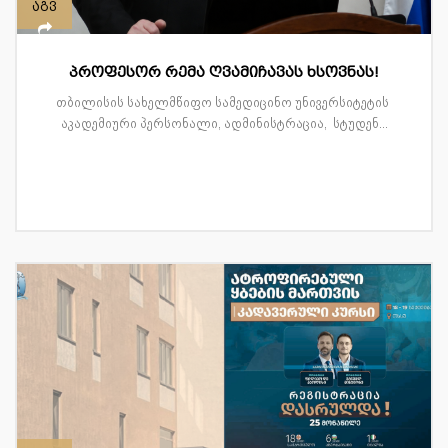
აგვ
პროფესორ რემა ღვამიჩავას ხსოვნას!
თბილისის სახელმწიფო სამედიცინო უნივერსიტეტის
აკადემიური პერსონალი, ადმინისტრაცია, სტუდენ...