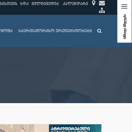
ბისთვის
ხდკ
მულტიმედია
კალენდარი
სწრაფი ბმულები
ლყოფა
საერთაშორისო ურთიერთობები