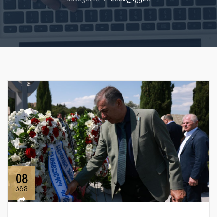
08
აგვ