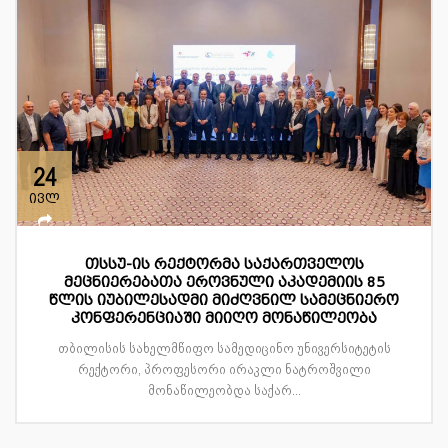
24
ივლ
თსსუ-ის რექტორმა საქართველოს
მეცნიერებათა ეროვნული აკადემიის 85
წლის იუბილესადმი მიძღვნილ სამეცნიერო
კონფერენციაში მიიღო მონაწილეობა
თბილისის სახელმწიფო სამედიცინო უნივერსიტეტის
რექტორი, პროფესორი ირაკლი ნატროშვილი
მონაწილეობდა საქარ...