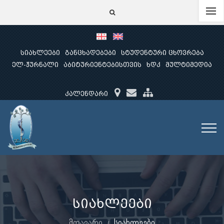
სიახლეები
განცხადებები
სტუდენტური ცხოვრება
ელ-ჟურნალი
აბიტურიენტებისთვის
ხდკ
მულტიმედია
კალენდარი
სიახლეები
მთავარი
სიახლეები