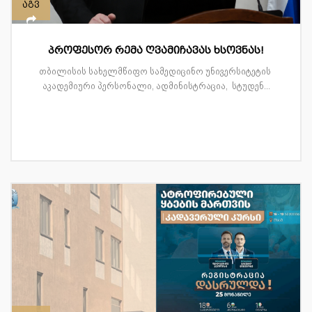
აგვ
პროფესორ რემა ღვამიჩავას ხსოვნას!
თბილისის სახელმწიფო სამედიცინო უნივერსიტეტის
აკადემიური პერსონალი, ადმინისტრაცია, სტუდენ...