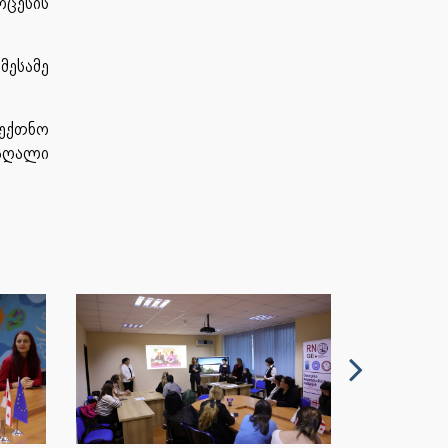
ოცესის
მესამე
აექთნო
მაღალი