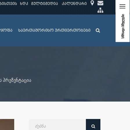
ბისთვის
ხდკ
მულტიმედია
კალენდარი
სწრაფი ბმულები
ლყოფა
საერთაშორისო ურთიერთობები
ს პრეზენტაცია
ძებნა
თარიღით