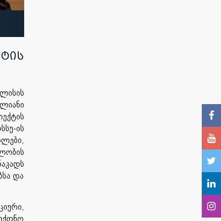
ქტის
ლისის
ლიანი
ექტის
სსუ-ის
ნლები,
ლობის
ნაკადს
ბსა და
ციური,
აექთნო