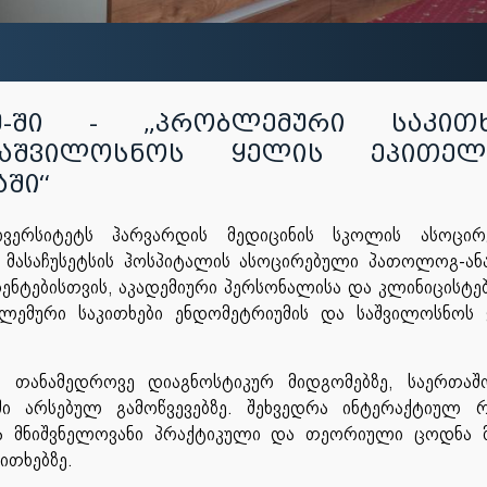
-ში - „პრობლემური საკითხ
აშვილოსნოს ყელის ეპითელ
აში“
ივერსიტეტს
ჰარვარდის
მედიცინის
სკოლის
ასოცირ
მასაჩუსეტსის
ჰოსპიტალის
ასოცირებული
პათოლოგ
-
ან
ენტებისთვის
,
აკადემიური
პერსონალისა
და
კლინიცისტე
ლემური
საკითხები
ენდომეტრიუმის
და
საშვილოსნოს
ა
თანამედროვე
დიაგნოსტიკურ
მიდგომებზე
,
საერთაშ
ში
არსებულ
გამოწვევებზე
.
შეხვედრა
ინტერაქტიულ
რ
ა
მნიშვნელოვანი
პრაქტიკული
და
თეორიული
ცოდნა
კითხებზე
.