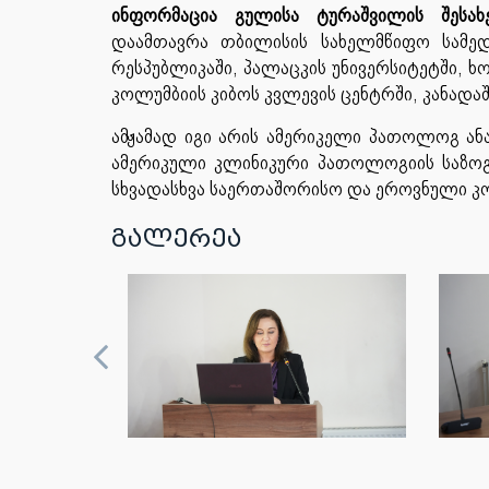
ინფორმაცია
გულისა
ტურაშვილის
შესახ
დაამთავრა
თბილისის
სახელმწიფო
სამე
რესპუბლიკაში
,
პალაცკის
უნივერსიტეტში
,
ხ
კოლუმბიის
კიბოს
კვლევის
ცენტრში
,
კანადა
ამჟამად
იგი
არის
ამერიკელი
პათოლოგ
ან
ამერიკული
კლინიკური
პათოლოგიის
საზო
სხვადასხვა
საერთაშორისო
და
ეროვნული
კ
გალერეა