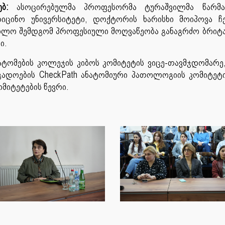
ებ
:
ასოცირებულმა
პროფესორმა
ტურაშვილმა
წარმ
დიცინო
უნივერსიტეტი
,
დოქტორის
ხარისხი
მოიპოვა
ჩ
ოლო
შემდგომ
პროფესიული
მოღვაწეობა
განაგრძო
ბრიტ
ში
.
ატომების
კოლეჯის
კიბოს
კომიტეტის
ვიცე
-
თავმჯდომარე
გადოების
CheckPath
ანატომიური
პათოლოგიის
კომიტეტ
ომიტეტების
წევრი
.