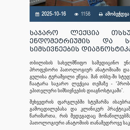
2025-10-16
1158
ამობეჭდვა
საჯარო ლექცია თსსუ
ენდომეტრიუმის და ს
სიმსივნეების დიაგნოსტიკ
თბილისის
სახელმწიფო
სამედიცინო
უნ
პროფესორი
პათოლოგიურ
ანატომიაში
და
გულისა
ტურაშვილი
ეწვია
.
მან
თსსუ
-
ში
სტუდ
ჩაატარა
საჯარო
ლექცია
თემაზე
- “
პრობ
ეპითელური
სიმსივნეების
დიაგნოსტიკაში”
.
შეხვედრის
ფარგლებში
სტუმარმა
ისაუბრ
გამოცდილებასა
და
კლინიკურ
პრაქტიკა
წარიმართა
,
რის
შედეგადაც
მონაწილეებმ
პათოლოგიური
ანატომიის
თანამედროვე
სა