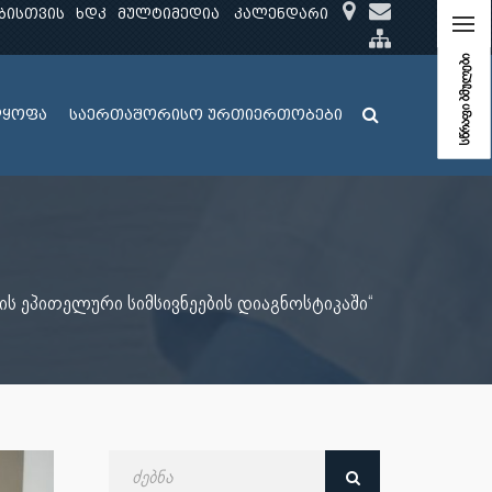
ბისთვის
ხდკ
მულტიმედია
კალენდარი
სწრაფი ბმულები
ლყოფა
საერთაშორისო ურთიერთობები
ს ეპითელური სიმსივნეების დიაგნოსტიკაში“
ძებნა
თარიღით