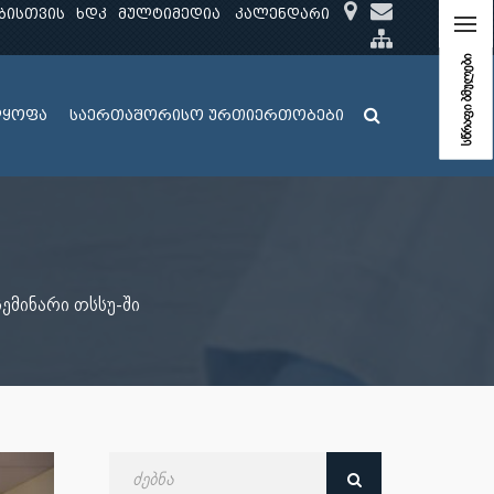
ბისთვის
ხდკ
მულტიმედია
კალენდარი
სწრაფი ბმულები
ლყოფა
საერთაშორისო ურთიერთობები
ემინარი თსსუ-ში
ძებნა
თარიღით