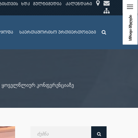
ბისთვის
ხდკ
მულტიმედია
კალენდარი
სწრაფი ბმულები
ლყოფა
საერთაშორისო ურთიერთობები
9-ე ყოველწლიურ კონფერენციაზე
ძებნა
თარიღით