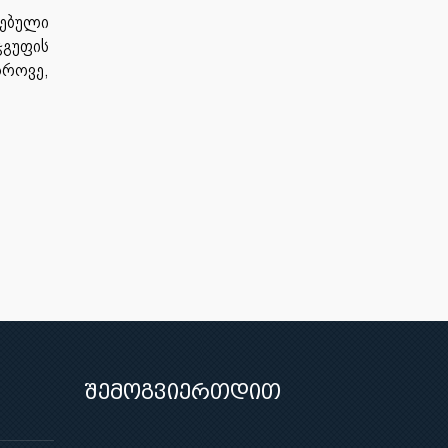
ზებული
ჯგუფის
როვე,
შემოგვიერთდით