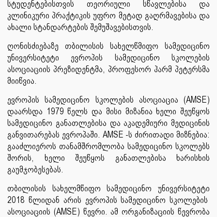
სტუდენტებისთვის
თეორიული
სწავლებისა
და
კლინიკური
პრაქტიკის
უფრო
მეტად
გაღრმავებისა
და
ახალი
სტანდარტების
შემუშავებისთვის
.
ღონისძიებაზე
თბილისის
სახელწმიფო
სამედიცინო
უნივერსიტეტი
ევროპის
სამედიცინო
სკოლების
ასოციაციის
პრეზიდენტმა
,
პროფესორ
ჰარმ
პეტერსმა
მიიწვია
.
ევროპის
სამედიცინო
სკოლების
ასოციაცია
(AMSE)
დაარსდა
1979
წელს
და
მისი
მიზანია
ხელი
შეუწყოს
სამედიცინო
განათლებისა
და
აკადემიური
მედიცინის
განვითარებას
ევროპაში
. AMSE -
ს
ძირითადი
მიზნებია
:
გააძლიეროს
თანამშრომლობა
სამედიცინო
სკოლებს
შორის
,
ხელი
შეუწყოს
განათლებისა
ხარისხის
გაუმჯობესებას
.
თბილისის
სახელმწიფო
სამედიცინო
უნივერსიტეტი
2018
წლიდან
არის
ევროპის
სამედიცინო
სკოლების
ასოციაციის
(AMSE)
წევრი
.
ამ
ორგანიზაციის
წევრობა