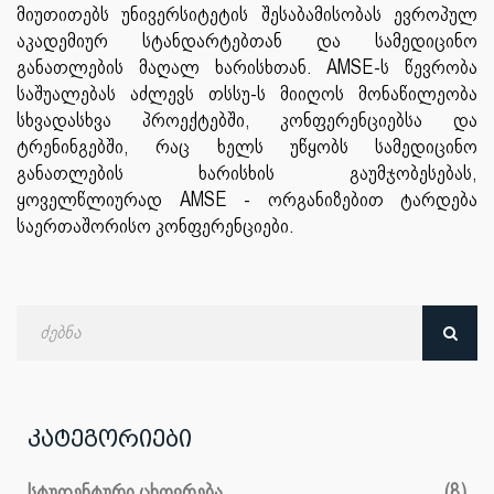
მიუთითებს
უნივერსიტეტის
შესაბამისობას
ევროპულ
აკადემიურ
სტანდარტებთან
და
სამედიცინო
განათლების
მაღალ
ხარისხთან
. AMSE-
ს
წევრობა
საშუალებას
აძლევს
თსსუ
-
ს
მიიღოს
მონაწილეობა
სხვადასხვა
პროექტებში
,
კონფერენციებსა
და
ტრენინგებში
,
რაც
ხელს
უწყობს
სამედიცინო
განათლების
ხარისხის
გაუმჯობესებას
,
ყოველწლიურად
AMSE -
ორგანიზებით
ტარდება
საერთაშორისო
კონფერენციები
.
ძებნა
თარიღით
კატეგორიები
სტუდენტური ცხოვრება
(8)