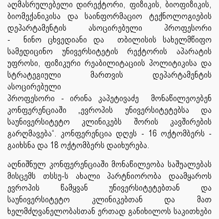
აღმასრულებელი
დირექტორი
,
ფიზიკის
,
ბიოფიზიკის
,
ბიომექანიკისა
და
საინფორმაციო
ტექნოლოგიების
დეპარტამენტის
ასოცირებული
პროფესორი
-
ნინო
ცხვედიანი
და
თბილისის
სახელმწიფო
სამედიცინო
უნივერსიტეტის
რექტორის
აპარატის
უფროსი
,
ფიზიკური
რეაბილიტაციის
პოლიტიკისა
და
სტრატეგიული
მართვის
დეპარტამენტის
ასოცირებული
პროფესორი
-
ირინა
კაპეტივაძე
მონაწილეოებენ
კონფერენციაში
„
ევროპის
უნივერსიტეტებსა
და
საუნივერსიტეტო
კლინიკებს
შორის
კავშირების
გარღმავება
“
.
კონფერენცია
დღეს
- 16
ოქტომბერს
-
გაიხსნა
და
18
ოქტომბერს
დაიხურება
.
აღნიშნულ
კონფერენციაში
მონაწილეობა
საშუალებას
მისცემს
თსსუ
-
ს
ახალი
პარტნიორობა
დაამყაროს
ევროპის
წამყვან
უნივერსიტეტებთან
და
საუნივერსიტეტო
კლინიკებთან
და
მათ
ხელმძღვანელობასთან
ერთად
განიხილოს
საკითხები