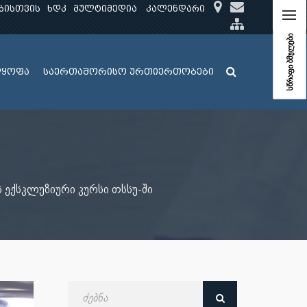
ბისთვის
ხდკ
მულტიმედია
კალენდარი
სწრაფი ბმულები
ლყოფა
საერთაშორისო ურთიერთობები
 ექსკლუზიური კურსი თსსუ-ში
ძებნა
თარიღით