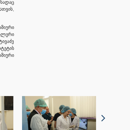
 სადაც
სთვის,
მიური
ცლერი
ივაძე
ლტეტის
ომიური