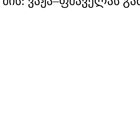
მის: ვაჟა–ფშაველას გა