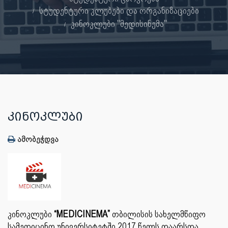
სტუდენტური კლუბები და ორგანიზაციები
კინოკლუბი "მედისინემა"
ᲙᲘᲜᲝᲙᲚᲣᲑᲘ
ამობეჭდვა
კინოკლუბი
“MEDICINEMA”
თბილისის სახელმწიფო
სამედიცინო უნივერსიტეტში 2017 წელს დაარსდა.