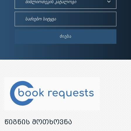
კატალოგი
საძიებო
სიტყვა
*
ᲫᲘᲔᲑᲐ
წიგნის მოთხოვნა