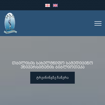
თბილისის სახელმწიფო სამედიცინო
უნივერსიტეტის ბიბლიოთეკა
ᲢᲠᲔᲘᲜᲘᲜᲒᲖᲔ ᲩᲐᲬᲔᲠᲐ