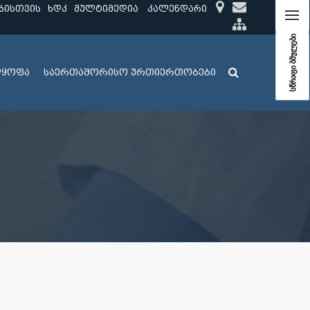
ბისთვის
ხდკ
მულტიმედია
კალენდარი
სწრაფი ბმულები
ლყოფა
საერთაშორისო ურთიერთობები