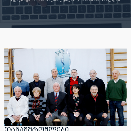
ᲗᲐᲜᲐᲛᲨᲠᲝᲛᲚᲔᲑᲘ