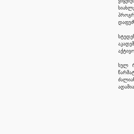
ვიყენ
სიახლ
პროგრ
დაფუძ
სტუდე
აკადე
აქტივო
სულ რ
წარმა
ძალია
ადამი