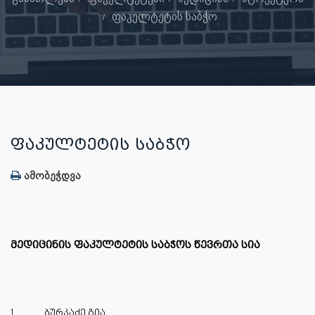
ფაკულტეტის საბჭო
ᲤᲐᲙᲣᲚᲢᲔᲢᲘᲡ ᲡᲐᲑᲭᲝ
ამობეჭდვა
მედიცინის ფაკულტეტის საბჭოს წევრთა სია
1.
ბურკაძე გია