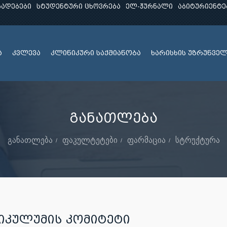
ხადებები
სტუდენტური ცხოვრება
ელ-ჟურნალი
აბიტურიენტე
ა
კვლევა
კლინიკური საქმიანობა
ხარისხის უზრუნვე
განათლება
განათლება
ფაკულტეტები
ფარმაცია
სტრუქტურა
ᲘᲙᲣᲚᲣᲛᲘᲡ ᲙᲝᲛᲘᲢᲔᲢᲘ