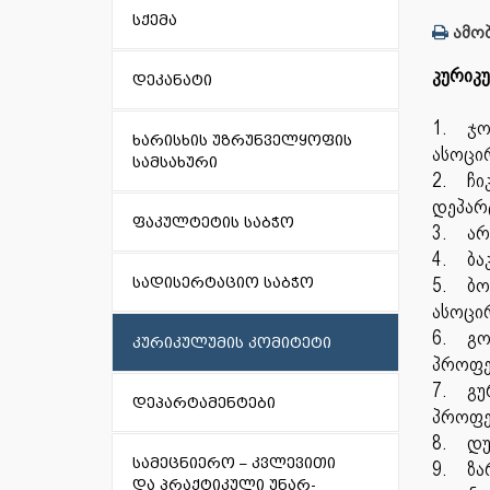
სქემა
ამობ
კურიკუ
დეკანატი
1.
ჯო
ხარისხის უზრუნველყოფის
ასოცი
სამსახური
2.
ჩი
დეპარ
ფაკულტეტის საბჭო
3.
არ
4.
ბა
სადისერტაციო საბჭო
5.
ბო
ასოცი
6.
გო
კურიკულუმის კომიტეტი
პროფე
7.
გუ
დეპარტამენტები
პროფე
8.
დუ
სამეცნიერო – კვლევითი
9.
ზა
და პრაქტიკული უნარ-