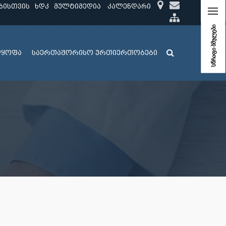
ბისთვის
ხდკ
მულტიმედია
კალენდარი
სწრაფი ბმულები
ლყოფა
საერთაშორისო ურთიერთობები