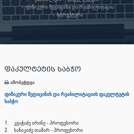
ფიზიკური მედიცინა და რეაბილიტაცია
სტრუქტურა
ᲤᲐᲙᲣᲚᲢᲔᲢᲘᲡ ᲡᲐᲑᲭᲝ
ამობეჭდვა
ფიზიკური მედიცინის და რეაბილიტაციის ფაკულტეტის
საბჭო
1.
კვაჭაძე ირინე - პროფესორი
2.
სანიკიძე თამარ - პროფესორი