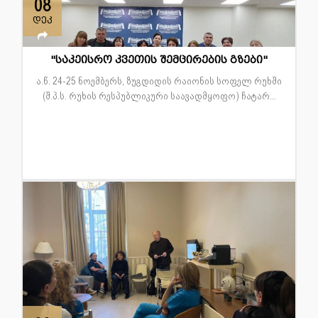
08
დეკ
"საკეისრო კვეთის შემცირების გზები"
ა.წ. 24-25 ნოემბერს, ზუგდიდის რაიონის სოფელ რუხში
(შ.პ.ს. რუხის რესპუბლიკური საავადმყოფო) ჩატარ...