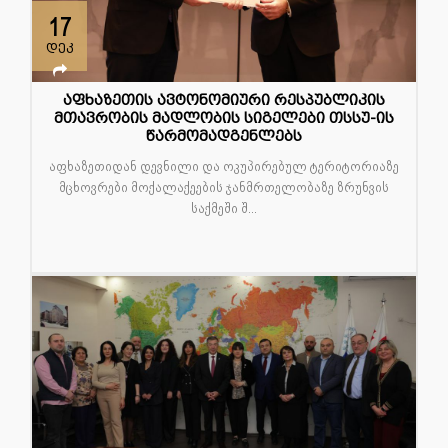
17
დეკ
აფხაზეთის ავტონომიური რესპუბლიკის
მთავრობის მადლობის სიგელები თსსუ-ის
წარმომადგენლებს
აფხაზეთიდან დევნილი და ოკუპირებულ ტერიტორიაზე
მცხოვრები მოქალაქეების ჯანმრთელობაზე ზრუნვის
საქმეში შ...