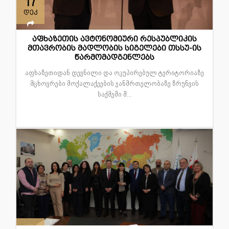
17
დეკ
აფხაზეთის ავტონომიური რესპუბლიკის
მთავრობის მადლობის სიგელები თსსუ-ის
წარმომადგენლებს
აფხაზეთიდან დევნილი და ოკუპირებულ ტერიტორიაზე
მცხოვრები მოქალაქეების ჯანმრთელობაზე ზრუნვის
საქმეში შ...