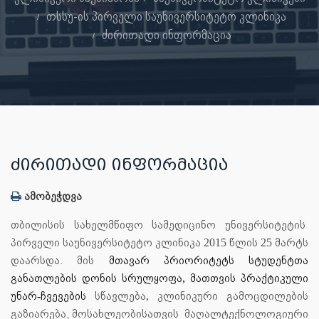
თსსუ-ის პირველი საუნივერსიტეტო კლინიკა
ძირითადი ინფორმაცია
ᲫᲘᲠᲘᲗᲐᲓᲘ ᲘᲜᲤᲝᲠᲛᲐᲪᲘᲐ
ამობეჭდვა
თბილისის
სახელმწიფო
სამედიცინო
უნივერსიტეტის
პირველი
საუნივერსიტეტო
კლინიკა
წლის
მარტს
2015
25
დაარსდა.
მის
მთავარ
პრიორიტეტს
სტუდენტთა
განათლების
დონის
სრულყოფა
მათთვის
პრაქტიკული
,
უნარ
ჩვევების
სწავლება
კლინიკური
გამოცდილების
-
,
გაზიარება
,
მოსახლეობის
ათვის
მაღალტექნოლოგიური