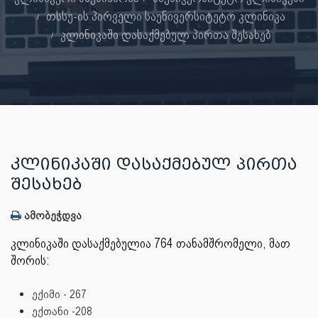
თსსუ-ის პირველი საუნივერსიტეტო კლინიკა
კლინიკაში დასაქმებულ პირთა შესახებ
ᲙᲚᲘᲜᲘᲙᲐᲨᲘ ᲓᲐᲡᲐᲥᲛᲔᲑᲣᲚ ᲞᲘᲠᲗᲐ
ᲨᲔᲡᲐᲮᲔᲑ
ამობეჭდვა
კლინიკაში დასაქმებულია 764 თანამშრომელი, მათ
შორის:
ექიმი - 267
ექთანი -208