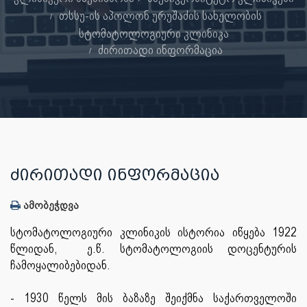
თსსუ-ის აპოლონ ურუშაძის სახელობის
სტომატოლოგიური კლინიკა
ძირითადი ინფორმაცია
ᲫᲘᲠᲘᲗᲐᲓᲘ ᲘᲜᲤᲝᲠᲛᲐᲪᲘᲐ
ამობეჭდვა
სტომატოლოგიური კლინიკის ისტორია იწყება 1922
წლიდან, ე.წ. სტომატოლოგიის დოცენტურის
ჩამოყალიბებიდან.
- 1930 წელს მის ბაზაზე შეიქმნა საქართველოში