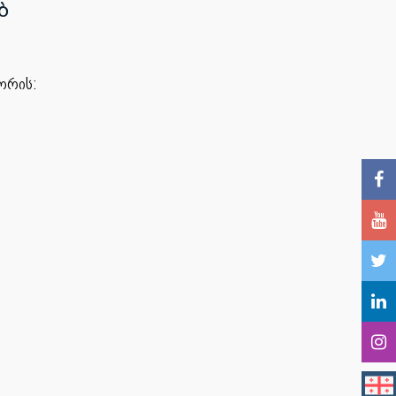
Ბ
ორის: