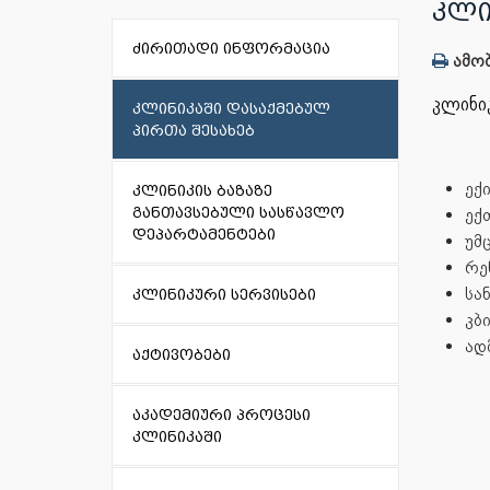
ᲙᲚᲘ
ძირითადი ინფორმაცია
ამობ
კლინიკ
კლინიკაში დასაქმებულ
პირთა შესახებ
ექი
კლინიკის ბაზაზე
განთავსებული სასწავლო
ექ
დეპარტამენტები
უმ
რე
სა
კლინიკური სერვისები
კბ
ად
აქტივობები
აკადემიური პროცესი
კლინიკაში