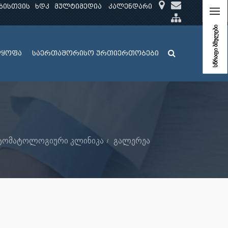
ბისთვის
ხდკ
მულტიმედია
კალენდარი
სწრაფი ბმულები
ლყოფა
საერთაშორისო ურთიერთობები
 სტომატოლოგიური კლინიკა
გალერეა