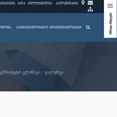
ბისთვის
ხდკ
მულტიმედია
კალენდარი
სწრაფი ბმულები
ლყოფა
საერთაშორისო ურთიერთობები
ვერსიტეტო კლინიკა
გალერეა