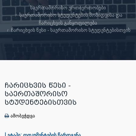
საერთაშორისო ურთიერთობები
საერთაშორისო სტუდენტების მოზიდვისა და
ჩარიცხვის განყოფილება
ჩარიცხვის წესი - საერთაშორისო სტუდენტებისთვის
ᲩᲐᲠᲘᲪᲮᲕᲘᲡ ᲬᲔᲡᲘ -
ᲡᲐᲔᲠᲗᲐᲨᲝᲠᲘᲡᲝ
ᲡᲢᲣᲓᲔᲜᲢᲔᲑᲘᲡᲗᲕᲘᲡ
ამობეჭდვა
I ეტაპი: დოკუმენტების წარდგენა