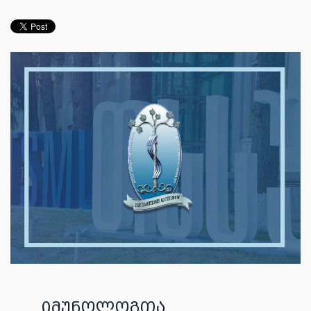
იმუნოლოგთა