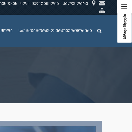
ბისთვის
ხდკ
მულტიმედია
კალენდარი
სწრაფი ბმულები
ლყოფა
საერთაშორისო ურთიერთობები