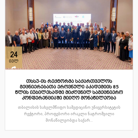
24
ივლ
თსსუ-ის რექტორმა საქართველოს
მეცნიერებათა ეროვნული აკადემიის 85
წლის იუბილესადმი მიძღვნილ სამეცნიერო
კონფერენციაში მიიღო მონაწილეობა
თბილისის სახელმწიფო სამედიცინო უნივერსიტეტის
რექტორი, პროფესორი ირაკლი ნატროშვილი
მონაწილეობდა საქარ...