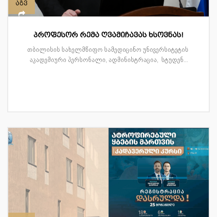
აგვ
პროფესორ რემა ღვამიჩავას ხსოვნას!
თბილისის სახელმწიფო სამედიცინო უნივერსიტეტის
აკადემიური პერსონალი, ადმინისტრაცია, სტუდენ...