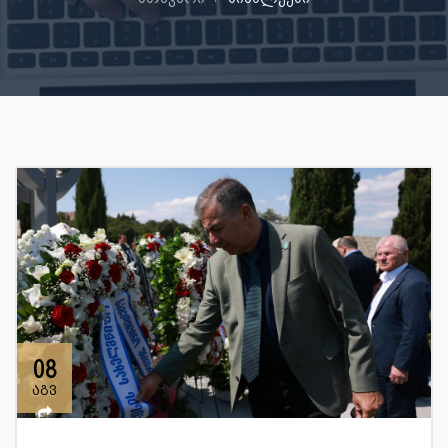
08
აგვ