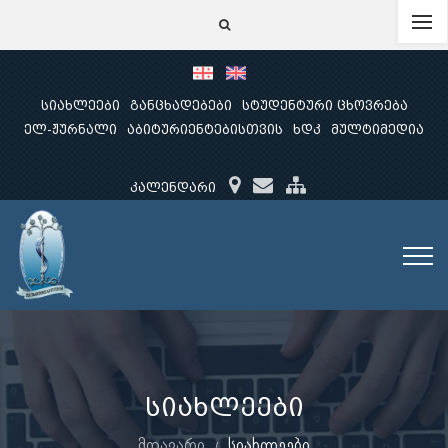
სიახლეები
განცხადებები
სტუდენტური ცხოვრება
ელ-ჟურნალი
აბიტურიენტებისთვის
ხდკ
მულტიმედია
კალენდარი
სიახლეები
მთავარი
სიახლეები