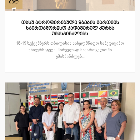
ივლ
თსსუ ატროფირებული ყბების მართვის
საერთაშორისო კადავერულ კურსს
უმასპინძლებს
18-19 სექტემბერს თბილისის სახელმწიფო სამედიცინო
უნივერსიტეტი პირველად საქართველოში
უმასპინძლებ...