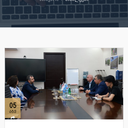
05
აგვ