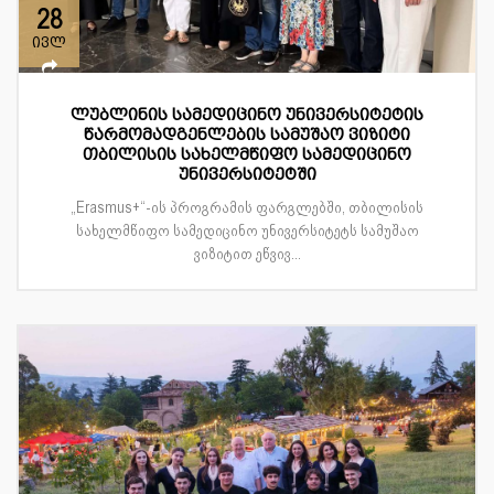
28
ივლ
ლუბლინის სამედიცინო უნივერსიტეტის
წარმომადგენლების სამუშაო ვიზიტი
თბილისის სახელმწიფო სამედიცინო
უნივერსიტეტში
„Erasmus+“-ის პროგრამის ფარგლებში, თბილისის
სახელმწიფო სამედიცინო უნივერსიტეტს სამუშაო
ვიზიტით ეწვივ...