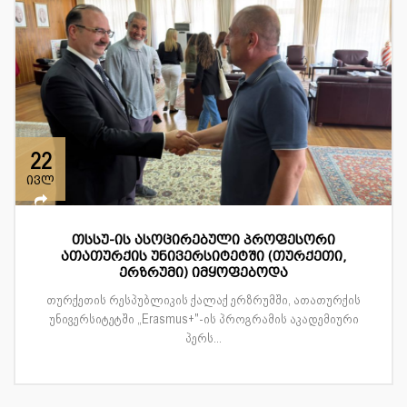
22
ივლ
თსსუ-ის ასოცირებული პროფესორი
ათათურქის უნივერსიტეტში (თურქეთი,
ერზრუმი) იმყოფებოდა
თურქეთის რესპუბლიკის ქალაქ ერზრუმში, ათათურქის
უნივერსიტეტში „Erasmus+"-ის პროგრამის აკადემიური
პერს...