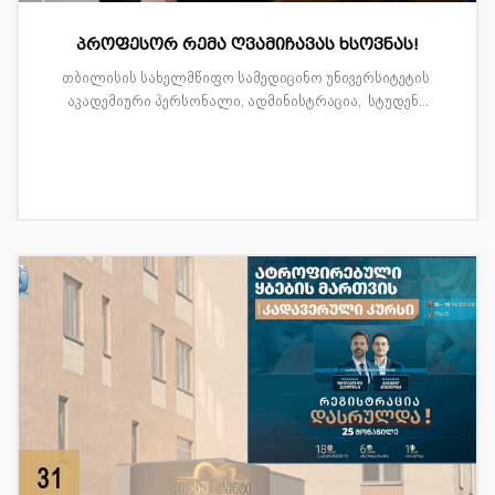
პროფესორ რემა ღვამიჩავას ხსოვნას!
თბილისის სახელმწიფო სამედიცინო უნივერსიტეტის
აკადემიური პერსონალი, ადმინისტრაცია, სტუდენ...
31