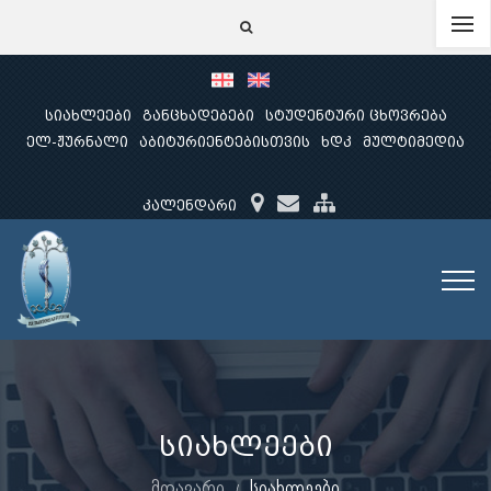
სიახლეები
განცხადებები
სტუდენტური ცხოვრება
ელ-ჟურნალი
აბიტურიენტებისთვის
ხდკ
მულტიმედია
კალენდარი
სიახლეები
მთავარი
სიახლეები