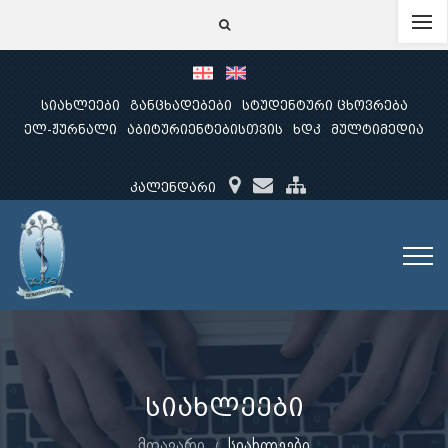
სიახლეები
განცხადებები
სტუდენტური ცხოვრება
ელ-ჟურნალი
აბიტურიენტებისთვის
ხდკ
მულტიმედია
კალენდარი
სიახლეები
მთავარი
სიახლეები