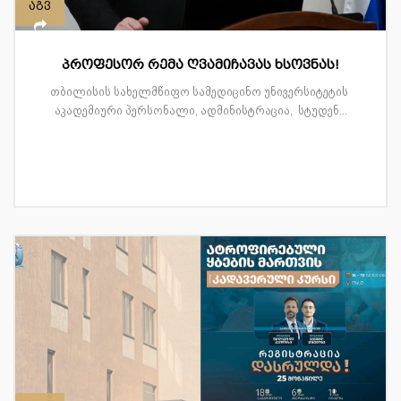
აგვ
პროფესორ რემა ღვამიჩავას ხსოვნას!
თბილისის სახელმწიფო სამედიცინო უნივერსიტეტის
აკადემიური პერსონალი, ადმინისტრაცია, სტუდენ...