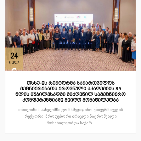
24
ივლ
თსსუ-ის რექტორმა საქართველოს
მეცნიერებათა ეროვნული აკადემიის 85
წლის იუბილესადმი მიძღვნილ სამეცნიერო
კონფერენციაში მიიღო მონაწილეობა
თბილისის სახელმწიფო სამედიცინო უნივერსიტეტის
რექტორი, პროფესორი ირაკლი ნატროშვილი
მონაწილეობდა საქარ...