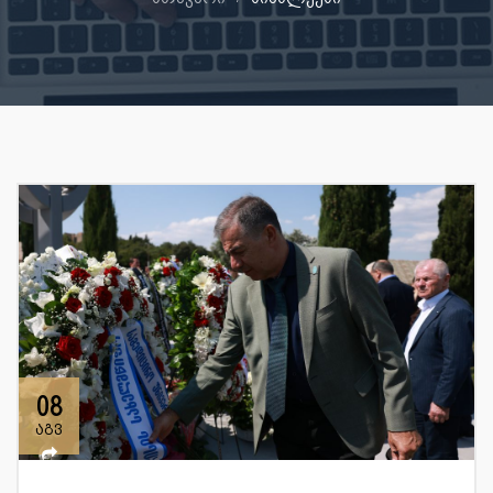
08
აგვ