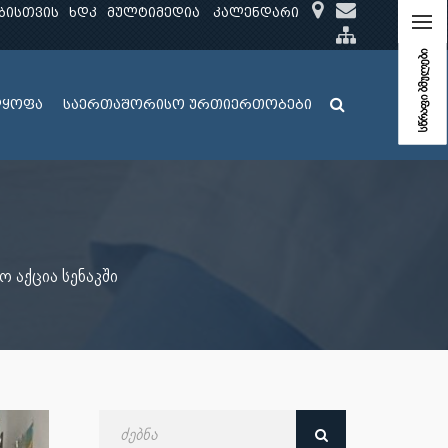
ბისთვის
ხდკ
მულტიმედია
კალენდარი
სწრაფი ბმულები
ლყოფა
საერთაშორისო ურთიერთობები
 აქცია სენაკში
ძებნა
თარიღით