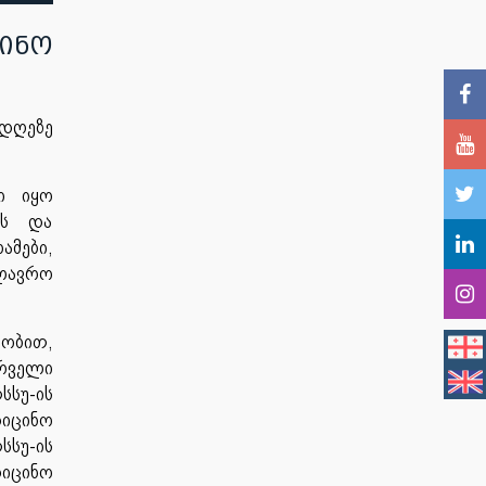
ინო
 დღეზე
ი იყო
ის და
მები,
ალავრო
ობით,
ირველი
სსუ-ის
იცინო
სსუ-ის
დიცინო