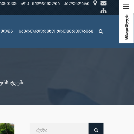
ბისთვის
ხდკ
მულტიმედია
კალენდარი
სწრაფი ბმულები
ლყოფა
საერთაშორისო ურთიერთობები
ვერსიტეტში
ძებნა
თარიღით