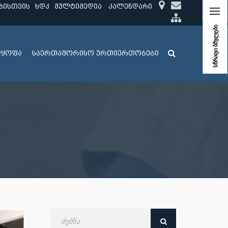
ბისთვის
ხდკ
მულტიმედია
კალენდარი
სწრაფი ბმულები
ლყოფა
საერთაშორისო ურთიერთობები
ძებნა
თარიღით