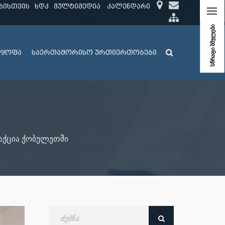
ბისთვის
ხდკ
მულტიმედია
კალენდარი
სწრაფი ბმულები
ლყოფა
საერთაშორისო ურთიერთობები
აქცია ქობულეთში
ძებნა
თარიღით