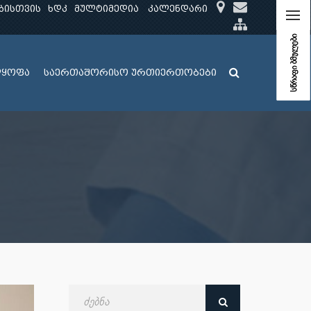
ბისთვის
ხდკ
მულტიმედია
კალენდარი
სწრაფი ბმულები
ლყოფა
საერთაშორისო ურთიერთობები
ძებნა
თარიღით