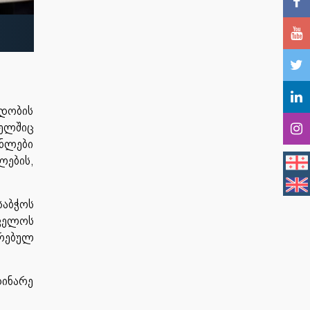
დობის
ელშიც
ნლები
ლების,
საბჭოს
თველოს
ირებულ
დინარე