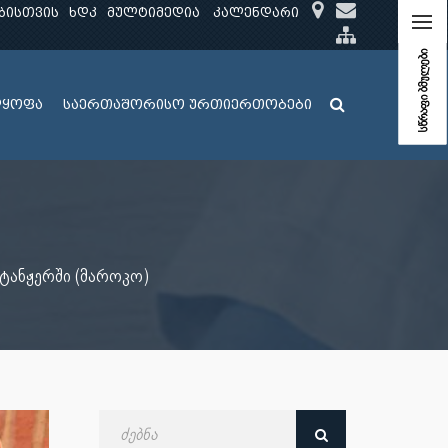
ბისთვის
ხდკ
მულტიმედია
კალენდარი
სწრაფი ბმულები
ლყოფა
საერთაშორისო ურთიერთობები
ტანჟერში (მაროკო)
ძებნა
თარიღით